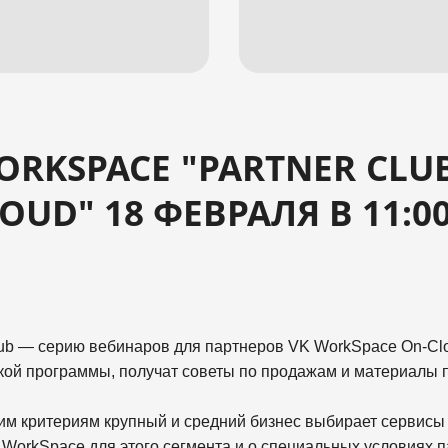
ORKSPACE "PARTNER CLU
UD" 18 ФЕВРАЛЯ В 11:0
lub — серию вебинаров для партнеров VK WorkSpace On-Clo
кой программы, получат советы по продажам и материалы п
ким критериям крупный и средний бизнес выбирает сервисы
orkSpace для этого сегмента и о специальных условиях п